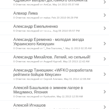
«Дракон» выбрал достойного оппонента
0 Ответов: последний от AmCat, May 14 2013 05:37 AM
Алвиар Лима
0 Ответов: последний от makar, Feb 20 2010 06:29 PM
Александр Емельяненко
6 Ответов: последний от т.е.н.ь., Aug 06 2010 05:57 PM
Александр Еременко - молодая звезда
Украинского Киокушин
0 Ответов: последний от *_Лев Глаголев_*, May 11 2013 02:35 AM
Александр Михайлов. Легкий, но сильный!
0 Ответов: последний от Андрей Куртий, May 15 2013 12:42 AM
Александр Танюшкин: «WFKO разработала
рейтинги бойцов Кёкусин»
1 Ответов: последний от Сергей Аличкин, May 01 2014 12:08 AM
Алексей Башлыков о зимнем лагере в
Мицуминэ, Япония
0 Ответов: последний от Kyokushin, May 11 2013 12:50 AM
Алексей Игнашов