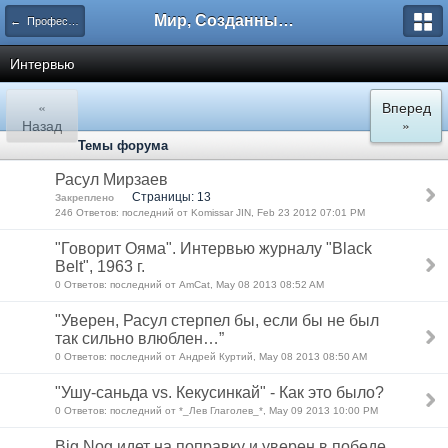
Мир, Созданный Мастером.
← Профессиональные турниры и спортивные единоборства
Интервью
«
Вперед
Назад
»
Темы форума
Расул Мирзаев
Страницы: 13
Закреплено
246 Ответов: последний от Komissar JIN, Feb 23 2012 07:01 PM
"Говорит Ояма". Интервью журналу "Black
Belt", 1963 г.
0 Ответов: последний от AmCat, May 08 2013 08:52 AM
"Уверен, Расул стерпел бы, если бы не был
так сильно влюблен…”
0 Ответов: последний от Андрей Куртий, May 08 2013 08:50 AM
"Ушу-саньда vs. Кекусинкай" - Как это было?
0 Ответов: последний от *_Лев Глаголев_*, May 09 2013 10:00 PM
Big Nog идет на поправку и уверен в победе