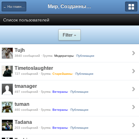
Мир, Созданный Мастером.
← На главную
Список пользователей
Filter »
Tujh
3840 сообщений · Группа:
Модераторы
·
Публикации
Timetoslaughter
727 сообщений · Группа:
Старейшины
·
Публикации
tmanager
497 сообщений · Группа:
Ветераны
·
Публикации
tuman
460 сообщений · Группа:
Ветераны
·
Публикации
Tadana
203 сообщений · Группа:
Ветераны
·
Публикации