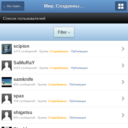
Мир, Созданный Мастером.
← На главную
Список пользователей
Filter »
scipion
1473 сообщений · Группа:
Старейшины
·
Публикации
SaMuRaY
1025 сообщений · Группа:
Старейшины
·
Публикации
samknife
854 сообщений · Группа:
Старейшины
·
Публикации
spax
709 сообщений · Группа:
Старейшины
·
Публикации
shigetsu
654 сообщений · Группа:
Старейшины
·
Публикации