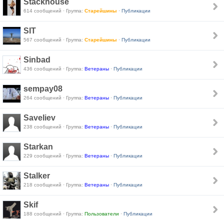
Stackhouse
614 сообщений · Группа:
Старейшины
·
Публикации
SIT
567 сообщений · Группа:
Старейшины
·
Публикации
Sinbad
436 сообщений · Группа:
Ветераны
·
Публикации
sempay08
264 сообщений · Группа:
Ветераны
·
Публикации
Saveliev
238 сообщений · Группа:
Ветераны
·
Публикации
Starkan
229 сообщений · Группа:
Ветераны
·
Публикации
Stalker
218 сообщений · Группа:
Ветераны
·
Публикации
Skif
188 сообщений · Группа:
Пользователи
·
Публикации