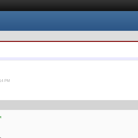
:14 PM
и
ь