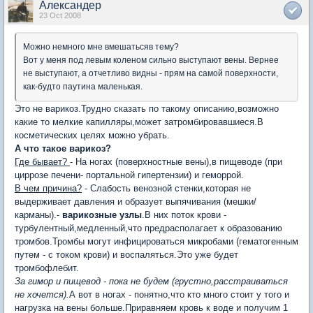
Александер
23 Oct 2008
Можно немного мне вмешатьсяв тему?
Вот у меня под левым коленом сильно выступают вены. Вернее
не выступают, а отчетливо видны - прям на самой поверхности,
как-будто паутина маленькая.
Это не варикоз.Трудно сказать по такому описанию,возможно
какие то мелкие капилляры,может затромбировавшиеся.В
косметических целях можно убрать.
А что такое варикоз?
Где бывает?
- На ногах (поверхностные вены),в пищеводе (при
циррозе печени- портальной гипертензии) и геморрой.
В чем причина?
- Слабость венозной стенки,которая не
выдерживает давления и образует выпячивания (мешки/
карманы).-
варикозные узлы
.В них поток крови -
турбулентный,медленный,что предрасполагает к образованию
тромбов.Тромбы могут инфицироваться микробами (гематогенным
путем - с током крови) и воспаляться.Это уже будет
тромбофлебит.
За гимор и пищевод - пока не будем (грустно,расстраиваться
не хочется).
А вот в ногах - понятно,что кто много стоит у того и
нагрузка на вены больше.Приравняем кровь к воде и получим 1