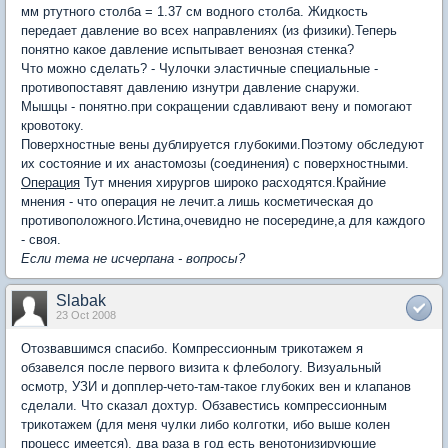
мм ртутного столба = 1.37 см водного столба. Жидкость
передает давление во всех направлениях (из физики).Теперь
понятно какое давление испытывает венозная стенка?
Что можно сделать? - Чулочки эластичные специальные -
противопоставят давлению изнутри давление снаружи.
Мышцы - понятно.при сокращении сдавливают вену и помогают
кровотоку.
Поверхностные вены дублируется глубокими.Поэтому обследуют
их состояние и их анастомозы (соединения) с поверхностными.
Операция
Тут мнения хирургов широко расходятся.Крайние
мнения - что операция не лечит.а лишь косметическая до
противоположного.Истина,очевидно не посередине,а для каждого
- своя.
Если тема не исчерпана - вопросы?
Slabak
23 Oct 2008
Отозвавшимся спасибо. Компрессионным трикотажем я
обзавелся после первого визита к флебологу. Визуальный
осмотр, УЗИ и допплер-чето-там-такое глубоких вен и клапанов
сделали. Что сказал дохтур. Обзавестись компрессионным
трикотажем (для меня чулки либо колготки, ибо выше колен
процесс имеется), два раза в год есть венотонизирующие