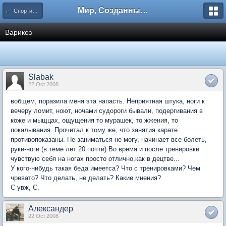
Мир, Созданный Мастером.
← Спортивная медицина
Варикоз
Slabak
22 Oct 2008
вобщем, поразила меня эта напасть. Неприятная штука, ноги к
вечеру ломит, ноют, ночами судороги бывали, подергивания в
коже и мыщцах, ощущения то мурашек, то жжения, то
покалывания. Прочитал к тому же, что занятия карате
противопоказаны. Не заниматься не могу, начинает все болеть,
руки-ноги (в теме лет 20 почти) Во время и после тренировки
чувствую себя на ногах просто отлично,как в децтве...
У кого-нибудь такая беда имеетса? Что с тренировками? Чем
чревато? Что делать, не делать? Какие мнения?
С увж, С.
Александер
22 Oct 2008