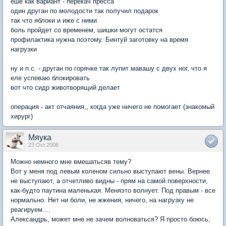
еше как вариант - перекач пресса
один друган по молодости так получил подарок
так что яблоки и иже с ними
боль пройдет со временем, шишки могут остатся
профилактика нужна поэтому. Бинтуй заготовку на время
нагрузки
ну и п.с. - друган по горячке так лупит мавашу с двух ног, что я
еле успеваю блокировать
вот что сидр животворящий делает
операция - акт отчаяния,, когда уже ничего не помогает (знакомый
хирург)
Мяука
23 Oct 2008
Можно немного мне вмешатьсяв тему?
Вот у меня под левым коленом сильно выступают вены. Вернее
не выступают, а отчетливо видны - прям на самой поверхности,
как-будто паутина маленькая. Меняэто волнует. Под правым - все
нормально. Нет ни боли, не жжения, ничего, на нагрузку не
реагируем....
Александрь, может мне не зачем волноваться? Я просто боюсь,