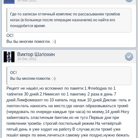
24 Nov 2012
Где-то записан отличный комплекс по рассасыванию тромбов
ногах (в больнице после операции назначили) но найти его
понадобится время.
ОС!
Вы бы многим помогли. :-)
Виктор Шатохин
16 Dec 2012
ОС!
Вы бы многим помогли. :-)
Рецепт не нашёл,но вспомнил по памяти:1.Флебодиа по 1
таблетке 30 дней.2.Нимесил по 1 пакетику 2 раза в день 7
дней.Лимфомеазот:по 10 капель под язык 10 дней.Диклак- гель и
лиотон-гель наносить на место,где начал образовываться тромб
(чередовать по очереди каждые три часа) по моему,14 дней.Ногу
забинтовать эластичным бинтом,но не туго.Первые дни при
появлении тромба- строгий постельный режим.На четвёртый-
пятый день я уже ходил на работу.В случае,если тромб уже
пошёл вверх по вене,лечиться самому уже поздно,нужно бежать