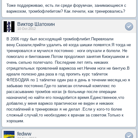
Тоже поддерживаю, есть ли среди форумчан, занимающиеся с
варикозом, тромбофлебитом? Как лечили, как тренировались?
Виктор Шатохин
10 Oct 2012
В 2006 году был восходящий тромбофлибит.Перевязали
вену.Сказали,прийти удалить её когда шишки появятся.Я тогда не
тренировался и мучился постоянно : ноги опухали и болели. Не
помогало и бинтование.Потом продолжил занятия Киокушином и
очень сильно полегчало. Последние лет пять никаких
отрицательных проявлений варикоза нет.Ничем ноги не бинтую.В
идеале полезно два раза в год пропить курс таблеток
ФЛЕБОДИА по 1 таблетке один раз в день в течении месяца,но я
забываю постоянно.Где-то записан отличный комплекс по
рассасыванию тромбов ногах (в больнице после операции
назначили) но найти его понадобится время.Единственное,что
добавлю,у меня варикоз практически не виден и никаких
послаблений в тренировках я не делал .Если у кого-то более
сложный случай,то необходимо к врачам за советом.Только к
хорошим.
fedww