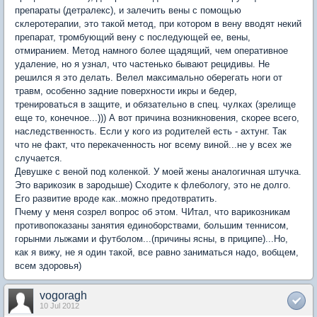
препараты (детралекс), и залечить вены с помощью
склеротерапии, это такой метод, при котором в вену вводят некий
препарат, тромбующий вену с последующей ее, вены,
отмиранием. Метод намного более щадящий, чем оперативное
удаление, но я узнал, что частенько бывают рецидивы. Не
решился я это делать. Велел максимально оберегать ноги от
травм, особенно задние поверхности икры и бедер,
тренироваться в защите, и обязательно в спец. чулках (зрелище
еще то, конечное...))) А вот причина возникновения, скорее всего,
наследственность. Если у кого из родителей есть - ахтунг. Так
что не факт, что перекаченность ног всему виной...не у всех же
случается.
Девушке с веной под коленкой. У моей жены аналогичная штучка.
Это варикозик в зародыше) Сходите к флебологу, это не долго.
Его развитие вроде как..можно предотвратить.
Пчему у меня созрел вопрос об этом. ЧИтал, что варикозникам
противопоказаны занятия единоборствами, большим теннисом,
горынми лыжами и футболом...(причины ясны, в приципе)...Но,
как я вижу, не я один такой, все равно заниматься надо, вобщем,
всем здоровья)
vogoragh
10 Jul 2012