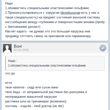
Надо :
1.обзавестись специальными эластическими гольфами.
2.Проконсультироваться с хирургом (
флебологом
-есть у них и
такая специальность) на предмет состояния венозной системы
ног,сообщения между глубокими и поверхностными венами (пробу
с бинтованием делают) .
Насчёт каратэ - не думаю,что это большая нагрузка,чем
продавцу отстоять смену за прилавком или парикмахеру.
Вонг
22 Oct 2008
Надо :
1.обзавестись специальными эластическими гольфами.
это да
исчо
твои напитки - сидр или сухое вино
твоя беда - от неправильной растяжки без разогрева и
неоправданно маньячной нагрузки
растяжка шла на тренажерах (возможно)
поэтому - ходьба - твой доктор (не бег)