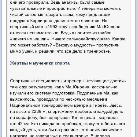
они его проверили. Ведь анализы были самые
чувствительные и пристрастные. И теперь мы можем с
чистой совестью говорить всем, кому предлагаем
продукт с Кордицепс: допингом не является. Но
спортивный мир в 1993 году к сообщению Ма Юнрена
отнесся невнимательно. Ведь в напитке из грибов
«ничего не нашли». Ничего сильнодействующего. Как же
это может работать? «Вековую мудрость» пропустили
мимо ушей, и решили, что все дело в тренировке.
Жертвы и мученики спорта
Спортивные специалисты и тренеры, желающие достичь
таких же результатов, как у Ма Юнрена, досконально
изучили его систему подготовки. Подопечные Ма, как
выяснилось, проводили по несколько месяцев в
Национальном тренировочном центре в Тибете. Здесь,
на высоте 2236 м, спортсменки пробегали каждый день
по марафону, без перерывов. Кто не знает, марафон —
это 42 км. Кто никогда не пробовал, скажу, что бегать его
каждый день, хотя бы на равнине - это нечеловеческие
нагрузки, не говоря уже о среднегорье. В неделю