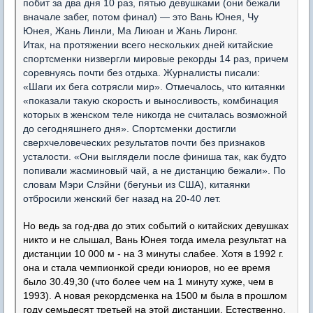
побит за два дня 10 раз, пятью девушками (они бежали
вначале забег, потом финал) — это Вань Юнея, Чу
Юнея, Жань Линли, Ма Лиюан и Жань Лиронг.
Итак, на протяжении всего нескольких дней китайские
спортсменки низвергли мировые рекорды 14 раз, причем
соревнуясь почти без отдыха. Журналисты писали:
«Шаги их бега сотрясли мир». Отмечалось, что китаянки
«показали такую скорость и выносливость, комбинация
которых в женском теле никогда не считалась возможной
до сегодняшнего дня». Спортсменки достигли
сверхчеловеческих результатов почти без признаков
усталости. «Они выглядели после финиша так, как будто
попивали жасминовый чай, а не дистанцию бежали». По
словам Мэри Слэйни (бегуньи из США), китаянки
отбросили женский бег назад на 20-40 лет.
Но ведь за год-два до этих событий о китайских девушках
никто и не слышал, Вань Юнея тогда имела результат на
дистанции 10 000 м - на 3 минуты слабее. Хотя в 1992 г.
она и стала чемпионкой среди юниоров, но ее время
было 30.49,30 (что более чем на 1 минуту хуже, чем в
1993). А новая рекордсменка на 1500 м была в прошлом
году семьдесят третьей на этой дистанции. Естественно,