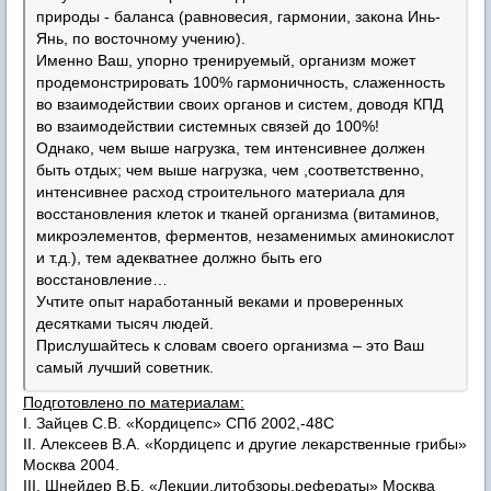
природы - баланса (равновесия, гармонии, закона Инь-
Янь, по восточному учению).
Именно Ваш, упорно тренируемый, организм может
продемонстрировать 100% гармоничность, слаженность
во взаимодействии своих органов и систем, доводя КПД
во взаимодействии системных связей до 100%!
Однако, чем выше нагрузка, тем интенсивнее должен
быть отдых; чем выше нагрузка, чем ,соответственно,
интенсивнее расход строительного материала для
восстановления клеток и тканей организма (витаминов,
микроэлементов, ферментов, незаменимых аминокислот
и т.д.), тем адекватнее должно быть его
восстановление…
Учтите опыт наработанный веками и проверенных
десятками тысяч людей.
Прислушайтесь к словам своего организма – это Ваш
самый лучший советник.
Подготовлено по материалам:
I. Зайцев С.В. «Кордицепс» СПб 2002,-48С
II. Алексеев В.А. «Кордицепс и другие лекарственные грибы»
Москва 2004.
III. Шнейдер В.Б. «Лекции,литобзоры,рефераты» Москва