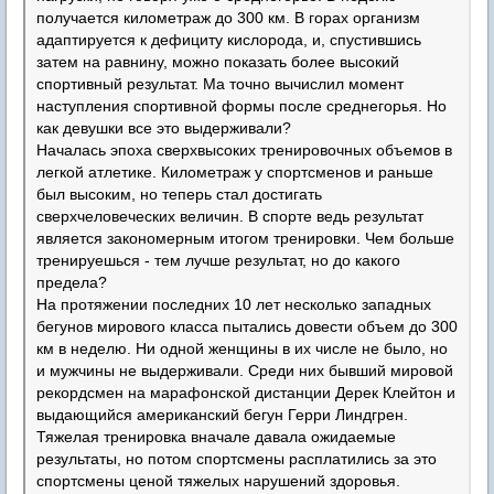
получается километраж до 300 км. В горах организм
адаптируется к дефициту кислорода, и, спустившись
затем на равнину, можно показать более высокий
спортивный результат. Ма точно вычислил момент
наступления спортивной формы после среднегорья. Но
как девушки все это выдерживали?
Началась эпоха сверхвысоких тренировочных объемов в
легкой атлетике. Километраж у спортсменов и раньше
был высоким, но теперь стал достигать
сверхчеловеческих величин. В спорте ведь результат
является закономерным итогом тренировки. Чем больше
тренируешься - тем лучше результат, но до какого
предела?
На протяжении последних 10 лет несколько западных
бегунов мирового класса пытались довести объем до 300
км в неделю. Ни одной женщины в их числе не было, но
и мужчины не выдерживали. Среди них бывший мировой
рекордсмен на марафонской дистанции Дерек Клейтон и
выдающийся американский бегун Герри Линдгрен.
Тяжелая тренировка вначале давала ожидаемые
результаты, но потом спортсмены расплатились за это
спортсмены ценой тяжелых нарушений здоровья.