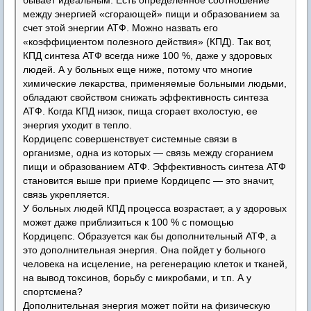
бывает идеальным. Есть определенное соотношение
между энергией «сгорающей» пищи и образованием за
счет этой энергии АТФ. Можно назвать его
«коэффициентом полезного действия» (КПД). Так вот,
КПД синтеза АТФ всегда ниже 100 %, даже у здоровых
людей. А у больных еще ниже, потому что многие
химические лекарства, применяемые больными людьми,
обладают свойством снижать эффективность синтеза
АТФ. Когда КПД низок, пища сгорает вхолостую, ее
энергия уходит в тепло.
Кордицепс совершенствует системные связи в
организме, одна из которых — связь между сгоранием
пищи и образованием АТФ. Эффективность синтеза АТФ
становится выше при приеме Кордицепс — это значит,
связь укрепляется.
У больных людей КПД процесса возрастает, а у здоровых
может даже приблизиться к 100 % с помощью
Кордицепс. Образуется как бы дополнительный АТФ, а
это дополнительная энергия. Она пойдет у больного
человека на исцеление, на регенерацию клеток и тканей,
на вывод токсинов, борьбу с микробами, и т.п. А у
спортсмена?
Дополнительная энергия может пойти на физическую