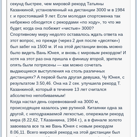
секунд быстрее, чем мировой рекорд Татьяны
Казанкиной, установленный на дистанции 3000 м в 1984
г. и простоявший 9 лет. Если молодая спортсменка так
небрежно обходится с рекордами «по ходу», то что же
будет, когда она побежит «чистые» 3000?
Спортивному миру недолго оставалось ждать ответа на
этот вопрос, но прежде (через 2 дня после «десятки»)
был забег на 1500 м. И на этой дистанции вновь можно
было видеть Вань Юнея, и вновь с мировым рекордом! И
хотя на этот раз она пришла к финишу второй, зрители
опять были потрясены — как можно сочетать
выдающиеся выступления на столь различных
дистанциях? А первой была другая девушка, Чу Юнея, с
результатом 3.50,46. Она на 2 сек. улучшила рекорд Т.
Казанкиной, который в течение 13 лет считался
абсолютно непобиваемым!
Когда настал день соревнований на 3000 м,
происходящее казалось уже рутиной. Китаянки одна за
другой, с неподражаемой легкостью, опережали рекорд
мира (8.22,62, Т.Казанкина, 1984 г.), а в финале золото
завоевала все та же Вань Юнея с новым рекордом
8.06,11. Всего мировой рекорд на этой дистанции был