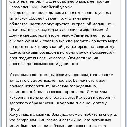
фитотерапевтов, что для остального мира не пройдет
незамеченным «китайский урок»:
«Надеюсь, что последствием ошеломляющего успеха
китайской сборной станет то, что внимание
общественности сфокусируется на травной медицине и
альтернативных подходах к лечению и здоровью». И
другие специалисты вторят ему: «Удивительно, что до
сих пор ученые и спортивные специалисты со всего мира
не протоптали тропу к китайцам, которые, по-видимому,
сделали самый большой в истории скачок в физической
производительности человека. Эти достижения
превосходят возможности допингов».
Уважаемые спортсмены своим упорством, граничащим
зачастую с самоотверженностью, Вы являете миру
пример невероятных, зачастую запредельных,
возможностей человеческого организма! И моя Вам
искренняя признательность за это. Как врач и сторонник
здорового образа жизни, я хорошо знаю цену этому
труду.
Хочу лишь напомнить Вам ,уважаемые любители спорта,
что безграничными возможностями нашего организма
могут быть лишь при соблюдении основного закона