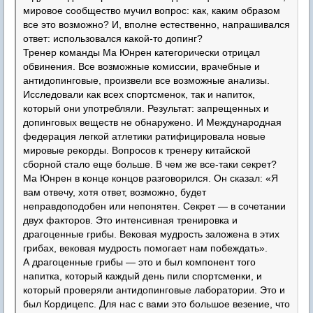
мировое сообщество мучил вопрос: как, каким образом
все это возможно? И, вполне естественно, напрашивался
ответ: использовался какой-то допинг?
Тренер команды Ма Юнрен категорически отрицал
обвинения. Все возможные комиссии, врачебные и
антидопинговые, произвели все возможные анализы.
Исследовали как всех спортсменок, так и напиток,
который они употребляли. Результат: запрещенных и
допинговых веществ не обнаружено. И Международная
федерация легкой атлетики ратифицировала новые
мировые рекорды. Вопросов к тренеру китайской
сборной стало еще больше. В чем же все-таки секрет?
Ма Юнрен в конце концов разговорился. Он сказал: «Я
вам отвечу, хотя ответ, возможно, будет
неправдоподобен или непонятен. Секрет — в сочетании
двух факторов. Это интенсивная тренировка и
драгоценные грибы. Вековая мудрость заложена в этих
грибах, вековая мудрость помогает нам побеждать».
А драгоценные грибы — это и был компонент того
напитка, который каждый день пили спортсменки, и
который проверяли антидопинговые лаборатории. Это и
был Кордицепс. Для нас с вами это большое везение, что