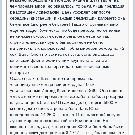
недавно победила на этой дистанции в Штуттгарте, на
чемпионате мира, но оказалось, то была лишь прелюдия
к настоящему спектаклю. Вань ускоряет бег после
середины дистанции, и каждый следующий километр она
бежит все быстрее и быстрее! Такого спортивный мир
еще не видел. Уже ясно, что будет рекорд, но китаянка
не снижает скорости своего бега, она несется так
стремительно, как будто бы за спиной не было
изнурительных километров! Побив мировой рекорд на 42
сек, Вань Юнея не валится от усталости, она хватает
китайский флаг и бежит с ним круг почета, затем
обнимает своего тренера и дает многочисленные
интервью...
Оказалось, что Вань не только превзошла
«неприступный» мировой рекорд на 10 км,
установленный Ингрид Кристиансен в 1986г. Она еице и
«мимоходом» во время этого же забега побила рекорды
на дистанциях 5 и 3 км! В самом деле, вторые 5000 м
своего десятикилометрового бега Вань Юнея
преодолела за 14.26,0 — что на 11 с половиной секунд
лучше мирового рекорда той же Кристиансен. Но
скорость не падала, и последние 3000 м бега Вань были
оценены секундомером как 8.1747 — т.е., более чем на 5