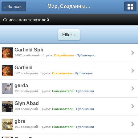
Мир, Созданный Мастером.
← На главную
Список пользователей
Filter »
Garfield Spb
3402 сообщений · Группа:
Старейшины
·
Публикации
Garfield
662 сообщений · Группа:
Старейшины
·
Публикации
gerda
191 сообщений · Группа:
Пользователи
·
Публикации
Giyn Abad
109 сообщений · Группа:
Пользователи
·
Публикации
gbrs
101 сообщений · Группа:
Пользователи
·
Публикации