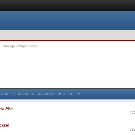
→
Конкурсы SuperKarate
аемые
Самые просматриваемые
Настроить
ии АКР
27
скве!
28