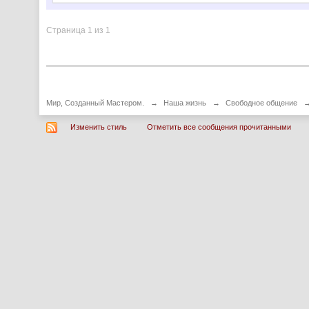
Страница 1 из 1
Мир, Созданный Мастером.
→
Наша жизнь
→
Свободное общение
Изменить стиль
Отметить все сообщения прочитанными