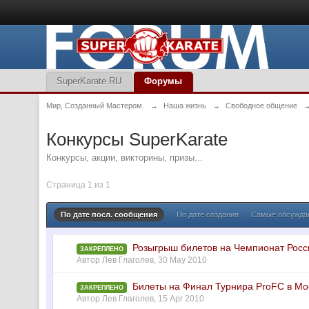
SuperKarate.RU
Форумы
Мир, Созданный Мастером.
→
Наша жизнь
→
Свободное общение
Конкурсы SuperKarate
Конкурсы, акции, викторины, призы...
Страница 1 из 1
По дате посл. сообщения
По дате создания
Самые обсужд
Розыгрыш билетов на Чемпионат Росс
ЗАКРЕПЛЕНО
Автор
Лев Глаголев
,
30 May 2010
Билеты на Финал Турнира ProFC в Мо
ЗАКРЕПЛЕНО
Автор
Лев Глаголев
,
15 Apr 2010