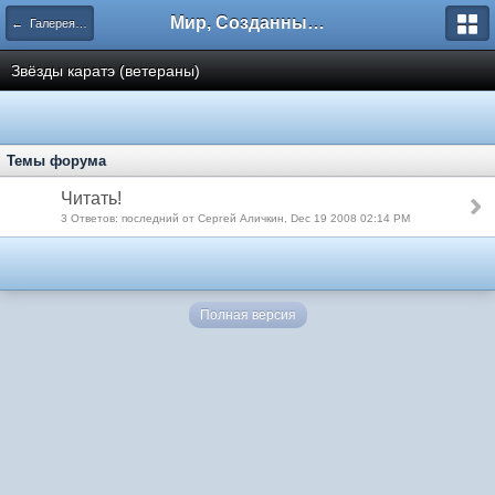
Мир, Созданный Мастером.
← Галерея Славы SuperKarate
Звёзды каратэ (ветераны)
Темы форума
Читать!
3 Ответов: последний от Сергей Аличкин, Dec 19 2008 02:14 PM
Полная версия