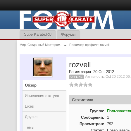
SuperKarate.RU
Форумы
Мир, Созданный Мастером.
→
Просмотр профиля: rozvell
rozvell
Регистрация: 20 Oct 2012
Активность: Oct 20 2012 06
OFFLINE
Обзор
Изменения статуса
Статистика
Likes
Группа:
Пользовател
Друзья
Сообщений:
1
Просмотров:
792
Темы
Статус:
Созерцатель