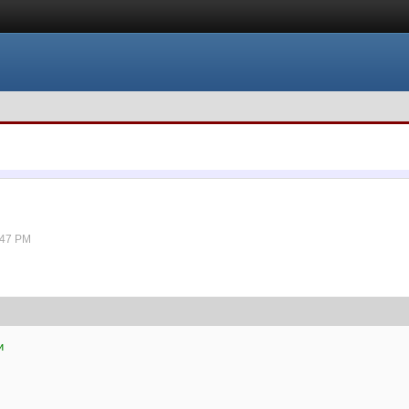
:47 PM
и