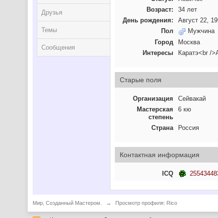
Возраст:
34 лет
Друзья
День рождения:
Август 22, 1
Темы
Пол
Мужчина
Город
Москва
Сообщения
Интересы
Каратэ<br /
Старые поля
Организация
Сейвакай
Мастерская
6 кю
степень
Страна
Россия
Контактная информация
ICQ
25543448
Мир, Созданный Мастером.
→
Просмотр профиля: Rico