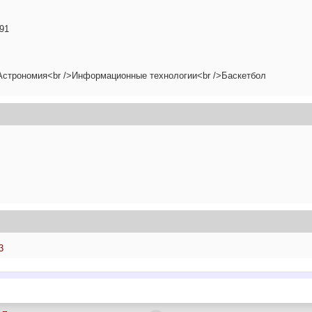
991
>Астрономия<br />Информационные технологии<br />Баскетбол
3